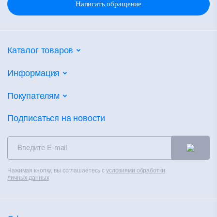
Написать обращение
Каталог товаров
Потолочные системы
Информация
Настенные покрытия
Партнеры
Покупателям
Напольные покрытия
Объекты
Фальшпол
Калькуляторы
Подписаться на новости
Новости
Сухие смеси
Сертификаты
Контакты
Теплоизоляция
Альбом технических решений
Распродажа
Чистые помещения
Каталоги
Контакты
Нажимая кнопку, вы соглашаетесь с
условиями обработки
Вентилируемые фасады
Полезное
личных данных
Политика конфиденциальности
Материалы для сухого строительства
Обучение