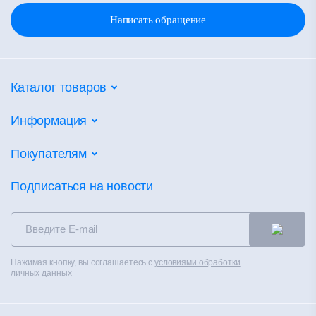
Написать обращение
Каталог товаров
Потолочные системы
Информация
Настенные покрытия
Партнеры
Покупателям
Напольные покрытия
Объекты
Фальшпол
Калькуляторы
Подписаться на новости
Новости
Сухие смеси
Сертификаты
Контакты
Теплоизоляция
Альбом технических решений
Распродажа
Чистые помещения
Каталоги
Контакты
Нажимая кнопку, вы соглашаетесь с
условиями обработки
Вентилируемые фасады
Полезное
личных данных
Политика конфиденциальности
Материалы для сухого строительства
Обучение