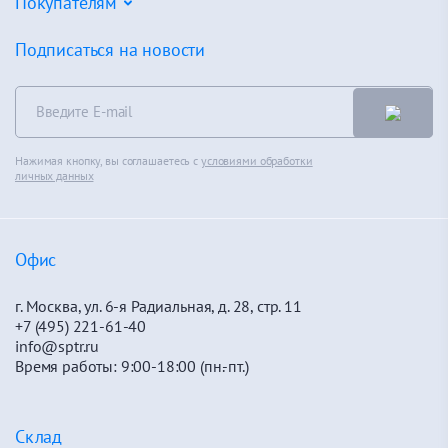
Партнеры
Покупателям
Напольные покрытия
Объекты
Фальшпол
Калькуляторы
Подписаться на новости
Новости
Сухие смеси
Сертификаты
Контакты
Теплоизоляция
Альбом технических решений
Распродажа
Чистые помещения
Каталоги
Контакты
Нажимая кнопку, вы соглашаетесь с
условиями обработки
Вентилируемые фасады
Полезное
личных данных
Политика конфиденциальности
Материалы для сухого строительства
Обучение
Офис
г. Москва, ул. 6-я Радиальная, д. 28, стр. 11
+7 (495) 221-61-40
info@sptr.ru
Время работы: 9:00-18:00 (пн.-пт.)
Склад