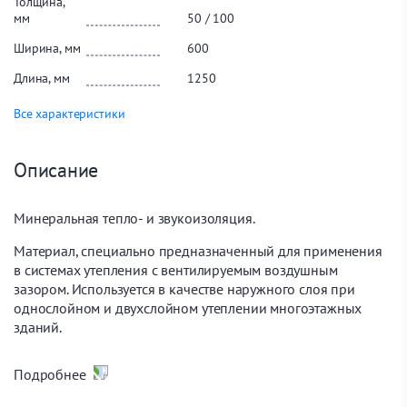
Толщина,
мм
50 / 100
Ширина, мм
600
Длина, мм
1250
Все характеристики
Описание
Минеральная тепло- и звукоизоляция.
Материал, специально предназначенный для применения
в системах утепления с вентилируемым воздушным
зазором. Используется в качестве наружного слоя при
однослойном и двухслойном утеплении многоэтажных
зданий.
Оклеен черным стеклохолстом повышенной плотности,
Подробнее
благодаря чему не требует установки дополнительной
ветрозащиты.