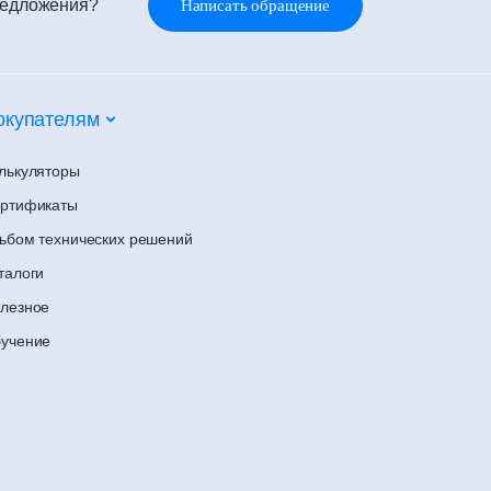
редложения?
Написать обращение
окупателям
лькуляторы
ртификаты
ьбом технических решений
талоги
лезное
учение