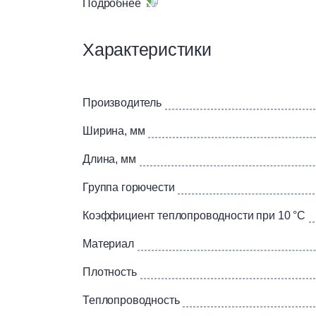
Подробнее
Плиты из каменной ваты ФАСАД БАТТС Д® ис
слоем. Плиты обеспечивают не только тепло
Характеристики
Концепция двойной плотности позволяет ул
сократить сроки монтажа.
Производитель
Ширина, мм
Длина, мм
Группа горючести
Коэффициент теплопроводности при 10 °C
Материал
Плотность
Теплопроводность