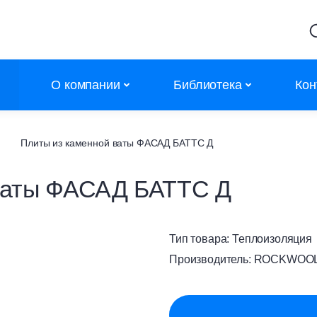
О компании
Библиотека
Кон
Партнеры
Калькуляторы
Плиты из каменной ваты ФАСАД БАТТС Д
Объекты
Сертификаты
ваты ФАСАД БАТТС Д
Новости
Сертификаты дилеров
Контакты
АТР
Тип товара:
Теплоизоляция
Каталоги
Производитель:
ROCKWOO
Полезное
Обучение