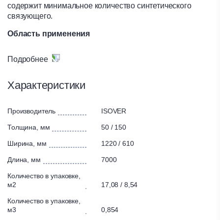
содержит минимальное количество синтетического
связующего.
Область применения
Теплоизоляция полов
Подробнее
Преимущества
Характеристики
Устанавливается враспор без крепежа.
Разнообразие размеров обеспечивает удобство
Производитель
ISOVER
монтажа в длинных горизонтальных конструкциях.
Для получения необходимой толщины изоляции
Толщина, мм
50 / 150
можно укладывать материал в 2-4 слоя.
Ширина, мм
1220 / 610
Рекомендован для тепло и звукоизоляции
конструкций каркасно-панельных зданий.
Длина, мм
7000
Экономичное решение.
Количество в упаковке,
Относится к группе негорючих материалов (НГ).
м2
17,08 / 8,54
Количество в упаковке,
Схема утепления чердачного перекрытия
м3
0,854