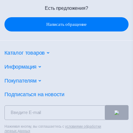
Есть предложения?
Написать обращение
Каталог товаров
Потолочные системы
Информация
Настенные покрытия
Партнеры
Покупателям
Напольные покрытия
Объекты
Фальшпол
Калькуляторы
Подписаться на новости
Новости
Сухие смеси
Сертификаты
Контакты
Теплоизоляция
Альбом технических решений
Распродажа
Чистые помещения
Каталоги
Контакты
Нажимая кнопку, вы соглашаетесь с
условиями обработки
Вентилируемые фасады
Полезное
личных данных