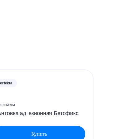
erfekta
ие смеси
унтовка адгезионная Бетофикс
Купить