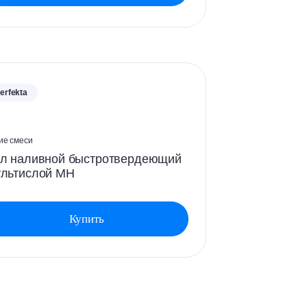
erfekta
ие смеси
л наливной быстротвердеющий
льтислой МН
Купить