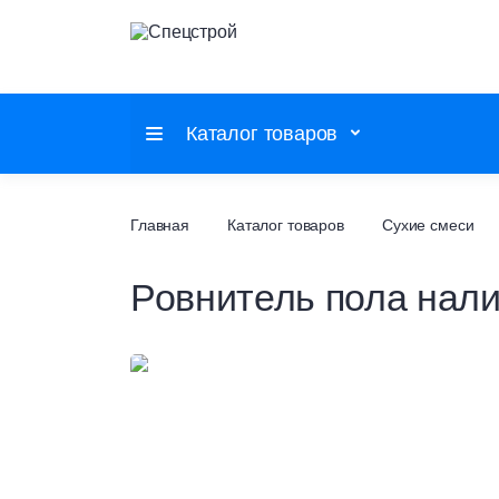
Каталог товаров
Потолочные системы
Главная
Каталог товаров
Сухие смеси
Ровнитель пола нал
Настенные покрытия
Напольные покрытия
Фальшпол