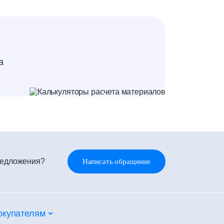
а
редложения?
Написать обращение
окупателям