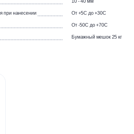
10 - 40 мм
я при нанесении
От +5С до +30С
От -50С до +70С
Бумажный мешок 25 кг