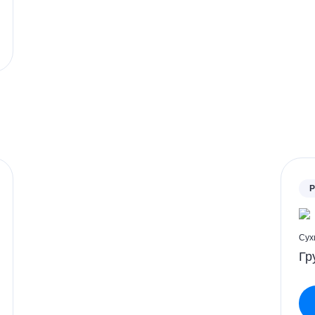
P
Сух
Гр