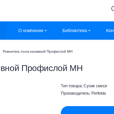
О компании
Библиотека
Кон
Партнеры
Калькуляторы
Ровнитель пола наливной Профислой МН
Объекты
Сертификаты
ивной Профислой МН
Новости
Сертификаты дилеров
Контакты
АТР
Тип товара:
Сухие смеси
Каталоги
Производитель:
Perfekta
Полезное
Обучение