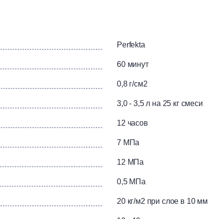
(от 5 до 80 мм) и частичного (до 120 мм) выравнивания. Ре
менной плитки, ламината, деревянных полов. Для укладки ли
Perfekta
ми полами PERFEKTA. После шлифования поверхность приг
альных красок для бетона. Для внутренних и наружных работ
60 минут
ементно-песчаное; цементное; ЦПС.
0,8 г/см2
3,0 - 3,5 л на 25 кг смеси
12 часов
7 МПа
12 МПа
0,5 МПа
20 кг/м2 при слое в 10 мм