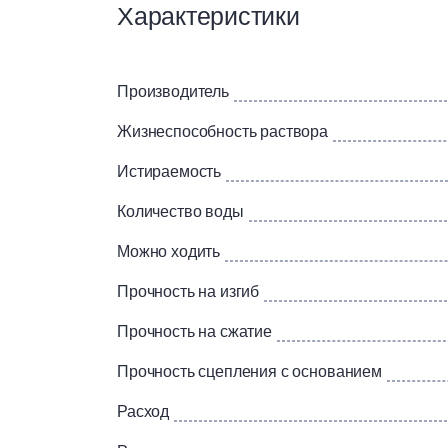
Характеристики
коммуникаций. Предназначен для сплошного 
«теплый пол».
Применяется под укладку керамической и ка
Производитель
при необходимости выравнивается наливны
полов (включая 3D полы) и нанесения специ
Жизнеспособность раствора
Основания: бетон; цементно-известковое; ц
Истираемость
Количество воды
Можно ходить
Прочность на изгиб
Прочность на сжатие
Прочность сцепления с основанием
Расход