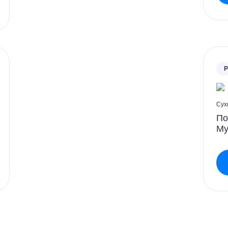
P
Сух
По
Му