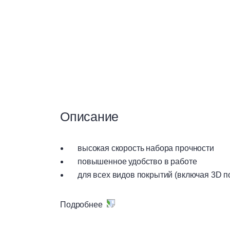
Сухие смеси
Теплоизоляция
Чистые помещения
Описание
Вентилируемые фасады
высокая скорость набора прочности
повышенное удобство в работе
для всех видов покрытий (включая 3D п
Материалы для сухого
строительства
Предназначен для выравнивания и устройств
Подробнее
административные, торговые и общественны
с умеренной нагрузкой). Предназначен для у
слое, минимальной толщиной 30 мм (включая