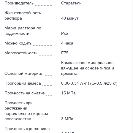
быстрый набор прочности
Производитель
Старатели
низкий расход
Жизнеспособность
высокая прочность
раствора
40 минут
трещиностойкость
Марка раствора по
подвижности
Рк5
Состав:
Можно ходить
4 часа
Комплексное минеральное вяжущее на основе гипса и
Морозостойкость
F75
цемента, фракционированный песок и
высококачественные модифицирующие добавки.
Комплексное минеральное
вяжущее на основе гипса и
Сфера работ:
Основной материал
цемента
Устройство стяжки на разделительном слое
Пропорции замеса
0,30-0,34 л/кг (7,5-8,5 л/25 кг)
Устройство «теплых полов»
Прочность на сжатие
15 МПа
Внутренние работы (нормальная влажность)
Прочность при
растяжении
Вид последующего покрытия:
параллельно лицевым
поверхностям
3 МПа
Ламинат, паркет, пробковое покрытие
Плитка, керамогранит, камень
Прочность сцепления с