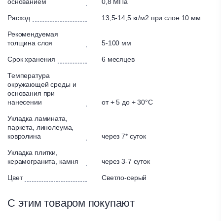
основанием
0,8 МПа
Тонкослойные покрытия (линолеум, ковролин)
Расход
13,5-14,5 кг/м2 при слое 10 мм
Тип нанесения:
Рекомендуемая
механизированный
толщина слоя
5-100 мм
ручной
Срок хранения
6 месяцев
Тип основания:
Температура
окружающей среды и
Гипсовые и ангидридные основания
основания при
Бетон, цементная стяжка
нанесении
от + 5 до + 30°С
Укладка ламината,
паркета, линолеума,
ковролина
через 7* суток
Укладка плитки,
керамогранита, камня
через 3-7 суток
Цвет
Светло-серый
С этим товаром покупают