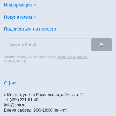
Потолочные системы
Информация
Настенные покрытия
Партнеры
Покупателям
Напольные покрытия
Объекты
Фальшпол
Калькуляторы
Подписаться на новости
Новости
Сухие смеси
Сертификаты
Контакты
Теплоизоляция
Альбом технических решений
Распродажа
Чистые помещения
Каталоги
Контакты
Нажимая кнопку, вы соглашаетесь с
условиями обработки
Вентилируемые фасады
Полезное
личных данных
Политика конфиденциальности
Материалы для сухого строительства
Обучение
Офис
г. Москва, ул. 6-я Радиальная, д. 28, стр. 11
+7 (495) 221-61-40
info@sptr.ru
Время работы: 9:00-18:00 (пн.-пт.)