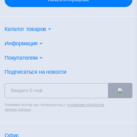
Каталог товаров
Потолочные системы
Информация
Настенные покрытия
Партнеры
Покупателям
Напольные покрытия
Объекты
Фальшпол
Калькуляторы
Подписаться на новости
Новости
Сухие смеси
Сертификаты
Контакты
Теплоизоляция
Альбом технических решений
Распродажа
Чистые помещения
Каталоги
Контакты
Нажимая кнопку, вы соглашаетесь с
условиями обработки
Вентилируемые фасады
Полезное
личных данных
Политика конфиденциальности
Материалы для сухого строительства
Обучение
Офис