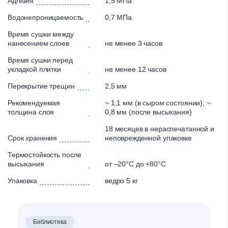
Адгезия
1,5 МПа
Для гидроизоляции гигроскопичных минеральных
оснований (известковые, известково-цементные и
Водонепроницаемость
0,7 МПа
цементные штукатурки, цементные плиты,
цементные стяжки, бетон, пористый бетон и т. д.);
Время сушки между
нанесением слоев
не менее 3 часов
Для создания водонепроницаемой, эластичной
гидроизоляции перед уклад- кой покрытий
Время сушки перед
из керамической плитки и природного камня
укладкой плитки
не менее 12 часов
(в сочетании с лентой КНАУФ-Флэхендихтбанд
Перекрытие трещин
2,5 мм
и плиточными клеями на цементной основе,
например КНАУФ-Флизен Плюс, КНАУФ-Мрамор,
Рекомендуемая
~ 1,1 мм (в сыром состоянии); ~
КНАУФ-Флекс), в том числе и при устройстве
толщина слоя
0,8 мм (после высыхания)
обогреваемых полов и стен.
18 месяцев в нераспечатанной и
Срок хранения
неповрежденной упаковке
Рекомендации
Термостойкость после
Наносить КНАУФ-Флэхендихт при температурах
высыхания
от –20°С до +80°С
окружающей среды и основания не ниже +5°С и не
Упаковка
ведро 5 кг
выше +25°С.
Нельзя смешивать КНАУФ-Флэхендихт с другими
веществами (кроме воды);
КНАУФ-Флэхендихт всегда наносить на основание
Библиотека