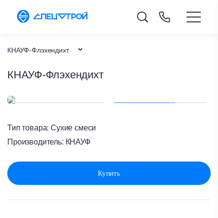
КНАУФ-Флэхендихт
КНАУФ-Флэхендихт
Каталог товаров
Сухие смеси
Главная
Тип товара:
Сухие смеси
Производитель:
КНАУФ
Купить