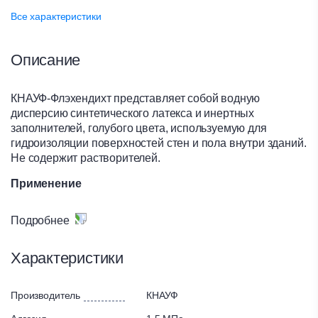
Все характеристики
Описание
КНАУФ-Флэхендихт представляет собой водную
дисперсию синтетического латекса и инертных
заполнителей, голубого цвета, используемую для
гидроизоляции поверхностей стен и пола внутри зданий.
Не содержит растворителей.
Применение
Для гидроизоляции влажных и сырых помещений,
Подробнее
например ванных комнат, душевых, а также других
помещений
Характеристики
Для гидроизоляции чувствительных к влаге
оснований (гипсовая штукатурка, гипсокартонные
и гипсоволокнистые листы, гипсовые стяжки, блоки,
Производитель
КНАУФ
плиты и т.д.)