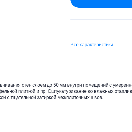
Все характеристики
внивания стен слоем до 50 мм внутри помещений с умеренн
афельной плиткой и пр. Оштукатуривание во влажных отапл
ой с тщательной затиркой межплиточных швов.
ю;
ьно до 70 мм;