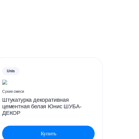
ти глянцевание штукатурного слоя. Для
дить нержавеющей кельмой.
Unis
Сухие смеси
Штукатурка декоративная
цементная белая Юнис ШУБА-
ДЕКОР
Купить