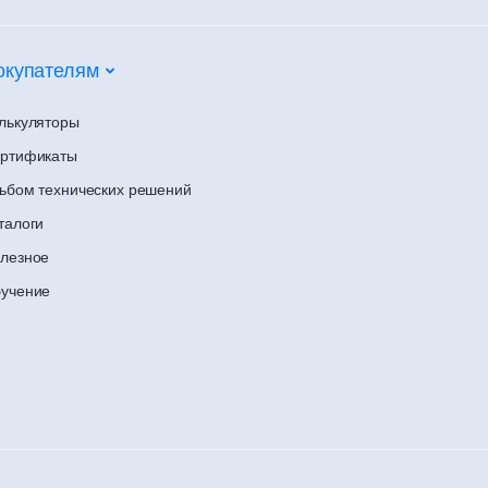
окупателям
лькуляторы
ртификаты
ьбом технических решений
талоги
лезное
учение