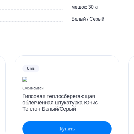
й поверхности без операции шпатлевания необходимо провес
катурки увлажнить водой, размыть губчатой теркой и загла
мешок: 30 кг
Белый / Серый
Unis
Сухие смеси
Гипсовая теплосберегающая
облегченная штукатурка Юнис
Теплон Белый/Серый
Купить