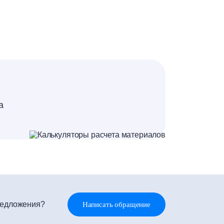
а
редложения?
Написать обращение