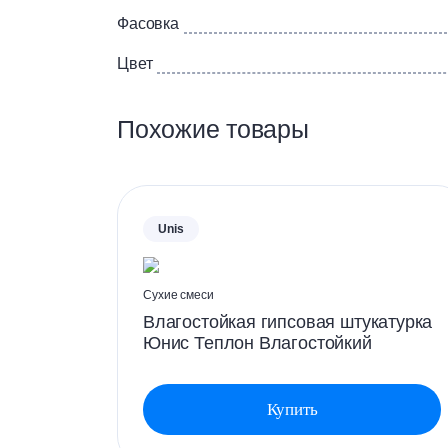
Для получения более плотной и гладко
этого высохший поверхностный слой шту
Фасовка
Цвет
Похожие товары
Unis
Сухие смеси
Влагостойкая гипсовая штукатурка
Юнис Теплон Влагостойкий
Купить