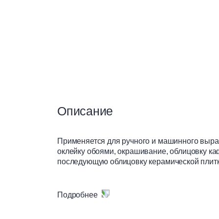
Сухие смеси
Теплоизоляция
Чистые помещения
Описание
Вентилируемые фасады
Применяется для ручного и машинного выра
оклейку обоями, окрашивание, облицовку к
последующую облицовку керамической плитк
Материалы для сухого
строительства
для помещений с умеренной влажность
для ручного и машинного нанесения;
Подробнее
толщина нанесения от 5 до 50 мм, локал
легко наносится и разравнивается;