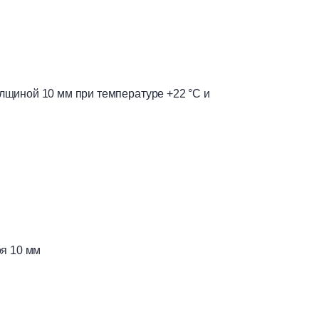
ым, кирпичной кладке и другим.
олщиной 10 мм при температуре +22 °С и
а, обеспылить и загрунтовать.
аделать штукатурным или ремонтным
 устанавливаются на тот же состав, которым
ле них заделать штукатурным составом.
учей, ветра, сквозняков. Искусственное
оя 10 мм
го слоя.
ительных материалов и пр.), рекомендуется