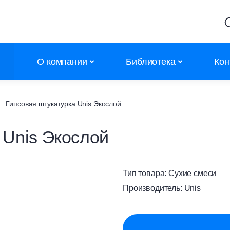
О компании
Библиотека
Кон
Партнеры
Калькуляторы
Гипсовая штукатурка Unis Экослой
Объекты
Сертификаты
 Unis Экослой
Новости
Сертификаты дилеров
Контакты
АТР
Тип товара:
Сухие смеси
Каталоги
Производитель:
Unis
Полезное
Обучение