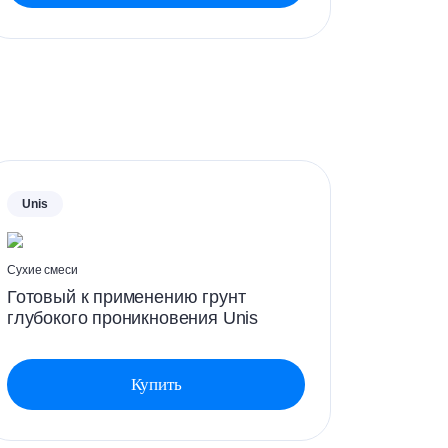
Unis
Unis
Сухие смеси
Сухие сме
Готовый к применению грунт
Штукат
глубокого проникновения Unis
цемент
ДЕКОР
Купить