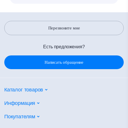
Перезвоните мне
Есть предложения?
Написать обращение
Каталог товаров
Потолочные системы
Информация
Настенные покрытия
Партнеры
Покупателям
Напольные покрытия
Объекты