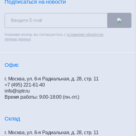
Фальшпол
Калькуляторы
Подписаться на новости
Новости
Сухие смеси
Сертификаты
Контакты
Теплоизоляция
Альбом технических решений
Распродажа
Чистые помещения
Каталоги
Контакты
Нажимая кнопку, вы соглашаетесь с
условиями обработки
Вентилируемые фасады
Полезное
личных данных
Политика конфиденциальности
Материалы для сухого строительства
Обучение
Офис
г. Москва, ул. 6-я Радиальная, д. 28, стр. 11
+7 (495) 221-61-40
info@sptr.ru
Время работы: 9:00-18:00 (пн.-пт.)
Склад
г. Москва, ул. 6-я Радиальная, д. 28, стр. 11