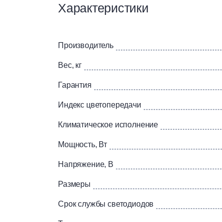
Характеристики
Светодиоды японской фирмы NICHIA теп
Высокий индекс цветопередачи > 80
Минимальный уровень пульсаций 4,5%
Производитель
Рассеиватель: текстурированный или о
Не требует специального обслуживания
Вес, кг
Не требует специальной утилизации
Гарантия
Бюджетная серия
Отличная цена
Индекс цветопередачи
Рабочий ресурс более 50 000 часов
Климатическое исполнение
Применение
Мощность, Вт
Административно-офисных помещений
Напряжение, В
Общественных учреждений
Торговых залов
Размеры
Холлов и коридоров
Срок службы светодиодов