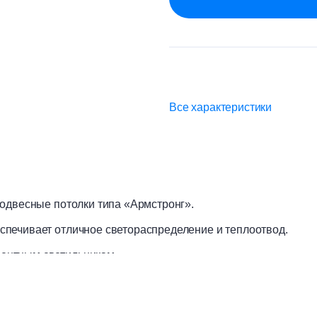
Все характеристики
одвесные потолки типа «Армстронг».
печивает отличное светораспределение и теплоотвод.
ентным светильникам.