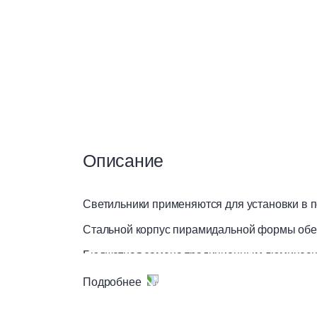
Сухие смеси
Теплоизоляция
Чистые помещения
Описание
Вентилируемые фасады
Светильники применяются для установки в п
Стальной корпус пирамидальной формы обес
Материалы для сухого
Бюджетная замена традиционным люминесц
строительства
Цвет корпуса – серый.
Подробнее
Преимущества