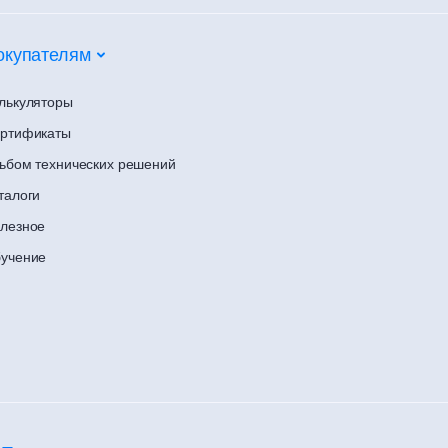
окупателям
лькуляторы
ртификаты
ьбом технических решений
талоги
лезное
учение