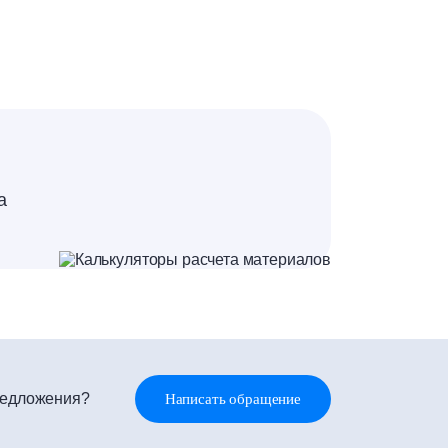
а
редложения?
Написать обращение