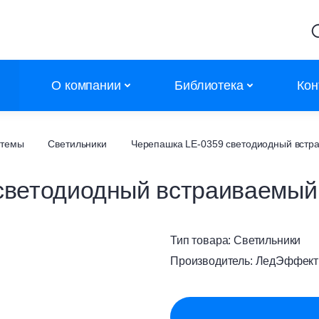
О компании
Библиотека
Кон
Партнеры
Калькуляторы
стемы
Светильники
Черепашка LE-0359 светодиодный встр
Объекты
Сертификаты
светодиодный встраиваемый
Новости
Сертификаты дилеров
Контакты
АТР
Тип товара:
Светильники
Каталоги
Производитель:
ЛедЭффект
Полезное
Обучение