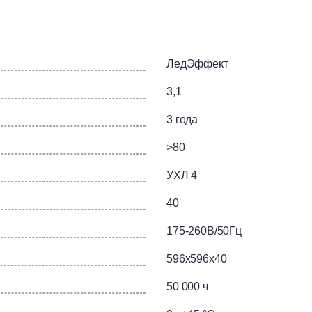
лого и нейтрально-белого свечения
ЛедЭффект
паловый
3,1
3 года
>80
УХЛ 4
40
175-260В/50Гц
596х596х40
50 000 ч