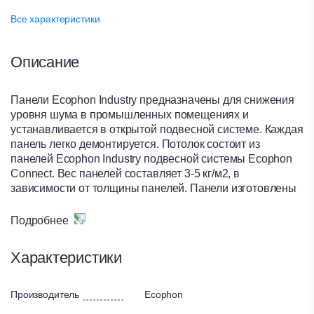
Все характеристики
Описание
Панели Ecophon Industry предназначены для снижения
уровня шума в промышленных помещениях и
устанавливается в открытой подвесной системе. Каждая
панель легко демонтируется. Потолок состоит из
панелей Ecophon Industry подвесной системы Ecophon
Connect. Вес панелей составляет 3-5 кг/м2, в
зависимости от толщины панелей. Панели изготовлены
из стекловолокна. Лицевая сторона панели может быть
покрыта окрашенной стеклотканью или окрашена.
Подробнее
Задняя сторона панели покрыта неокрашенной
стеклотканью. Кромки не окрашены. Подвесная система
Характеристики
Connect изготовлена из гальванизированной стали.
Производитель
Ecophon