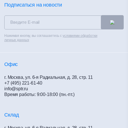
Фальшпол
Калькуляторы
Подписаться на новости
Новости
Сухие смеси
Сертификаты
Контакты
Теплоизоляция
Альбом технических решений
Распродажа
Чистые помещения
Каталоги
Контакты
Нажимая кнопку, вы соглашаетесь с
условиями обработки
Вентилируемые фасады
Полезное
личных данных
Политика конфиденциальности
Материалы для сухого строительства
Обучение
Офис
г. Москва, ул. 6-я Радиальная, д. 28, стр. 11
+7 (495) 221-61-40
info@sptr.ru
Время работы: 9:00-18:00 (пн.-пт.)
Склад
г. Москва, ул. 6-я Радиальная, д. 28, стр. 11