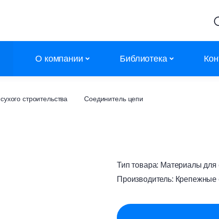
О компании
Библиотека
Кон
Партнеры
Калькуляторы
сухого строительства
Соединитель цепи
Объекты
Сертификаты
Новости
Сертификаты дилеров
Контакты
АТР
Тип товара:
Материалы для с
Каталоги
Производитель:
Крепежные 
Полезное
Обучение