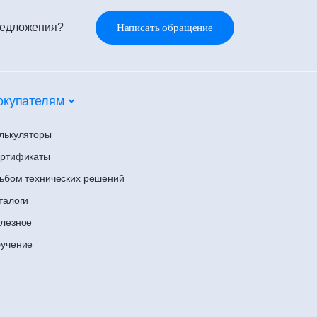
редложения?
Написать обращение
окупателям
лькуляторы
ртификаты
ьбом технических решений
талоги
лезное
учение