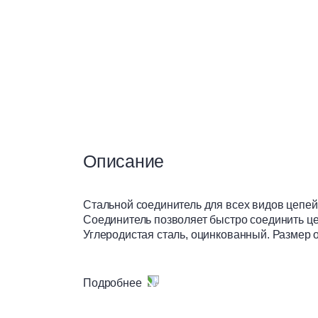
Сухие смеси
Теплоизоляция
Чистые помещения
Описание
Вентилируемые фасады
Стальной соединитель для всех видов цепе
Соединитель позволяет быстро соединить це
Углеродистая сталь, оцинкованный. Размер 
Материалы для сухого
строительства
Подробнее