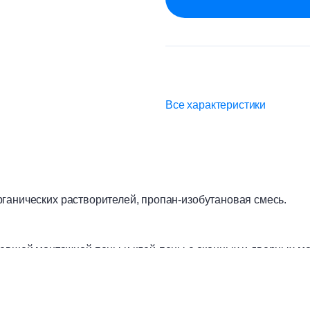
Все характеристики
ганических растворителей, пропан-изобутановая смесь.
евшей монтажной пены и клей-пены с оконных и дверных мо
ния монтажных пистолетов. Затвердевшую пену следует удал
агревании возможен взрыв. Беречь от источников воспламене
зовании. Не вскрывать баллон и не сжигать, даже после исп