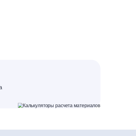
рчатки, спецодежду, средства защиты глаз,
ние или аллергическую реакцию. При
ь или вскрывать даже после использования.
а