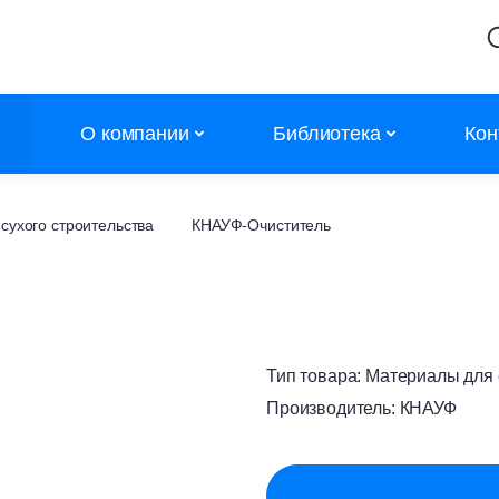
О компании
Библиотека
Кон
Партнеры
Калькуляторы
сухого строительства
КНАУФ-Очиститель
Объекты
Сертификаты
Новости
Сертификаты дилеров
Контакты
АТР
Тип товара:
Материалы для с
Каталоги
Производитель:
КНАУФ
Полезное
Обучение