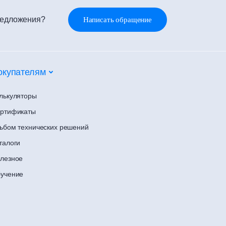
редложения?
Написать обращение
окупателям
лькуляторы
ртификаты
ьбом технических решений
талоги
лезное
учение