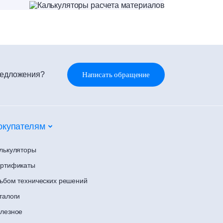
редложения?
Написать обращение
окупателям
лькуляторы
ртификаты
ьбом технических решений
талоги
лезное