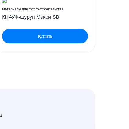
Материалы для сухого строительства
Материалы
КНАУФ-шуруп Макси SB
АКВАП
Купить
а