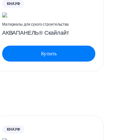
КНАУФ
КНАУФ
ичеством посетителей. Среди таких
Материалы для сухого строительства
Материалы
АКВАПАНЕЛЬ® Скайлайт
АКВАП
Купить
КНАУФ
КНАУФ