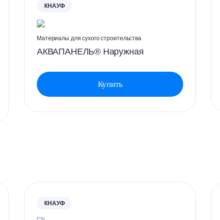
КНАУФ
аемых помещений.
льзуется в помещениях с высокими стенами и большим кол
Материалы для сухого строительства
АКВАПАНЕЛЬ® Наружная
Купить
, офисы, музеи и т. п.
КНАУФ