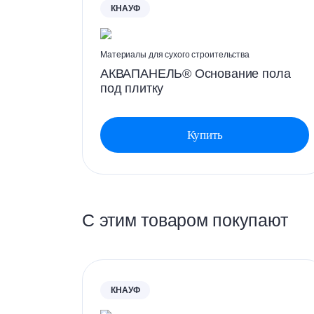
КНАУФ
Гаражей, подвалов и других неотаплив
КНАУФ АКВАПАНЕЛЬ® Внутренняя также испо
помещений:
Материалы для сухого строительства
ная
АКВАПАНЕЛЬ® Основание пола
Образовательные учреждения
под плитку
Холлы и коридоры
Здания транспортного назначения
Общественные здания – торговые центры
Купить
С этим товаром покупают
КНАУФ