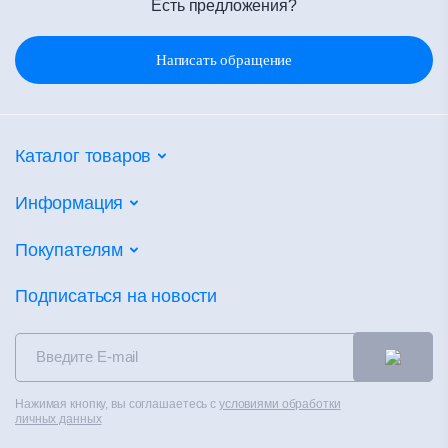
Есть предложения?
Написать обращение
Каталог товаров
Потолочные системы
Информация
Настенные покрытия
Партнеры
Покупателям
Напольные покрытия
Объекты
Фальшпол
Калькуляторы
Подписаться на новости
Новости
Сухие смеси
Сертификаты
Контакты
Теплоизоляция
Альбом технических решений
Распродажа
Чистые помещения
Каталоги
Контакты
Нажимая кнопку, вы соглашаетесь с
условиями обработки
Вентилируемые фасады
Полезное
личных данных
Политика конфиденциальности