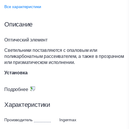
Все характеристики
Описание
Оптический элемент
Светильники поставляются с опаловым или
поликарбонатным рассеивателем, а также в прозрачном
или призматическом исполнении.
Установка
Светильники предназначены для монтажа в подвесной
потолок со скрытой подвесной системой типа
Подробнее
INGERMAX. Растр потолка – 625х625 мм и 600х600 мм.
Высота светильника – 70 мм.
Характеристики
Рамка рассеивателя изготовлена из экструдированного
алюминия, крепление к корпусу при помощи винтов.
Производитель
Ingermax
Электронные компоненты